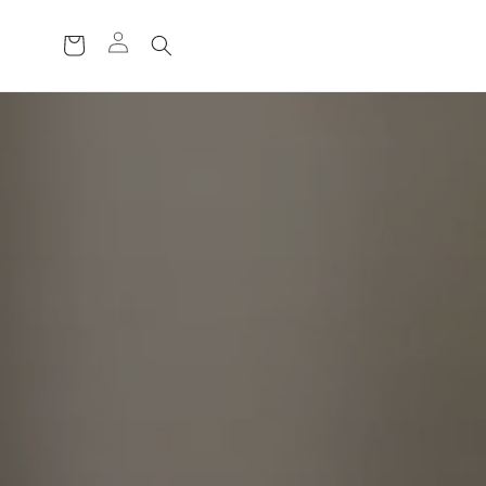
ة
ال
ت
س
و
ق