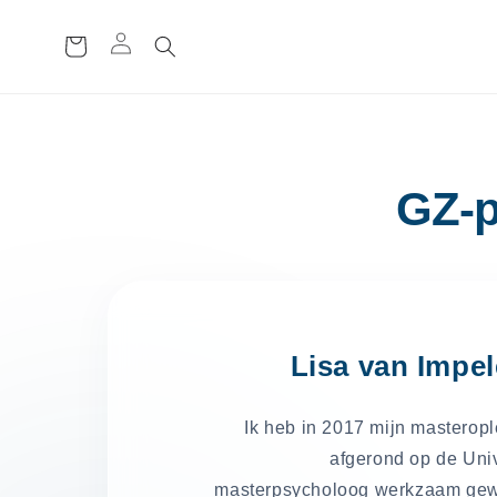
ة
ال
ت
س
و
ق
GZ-p
Lisa van Impe
Ik heb in 2017 mijn masterop
afgerond op de Unive
masterpsycholoog werkzaam gewe