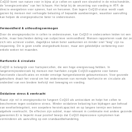
CoQ10 komt van nature voor in bijna al je cellen en speelt een sleutelrol in de mitochondriën,
de “energiecentrales” van het lichaam. Het helpt bij de omzetting van voeding in ATP, de
directe energiebron voor spieren, hart en hersenen. Een lagere CoQ10-status wordt vaak
gezien bij mensen met verhoogde belasting of bepaalde aandoeningen, waardoor aanvulling
kan helpen de energieproductie beter te ondersteunen.
Vermoeidheid & uithoudingsvermogen
Door de energieproductie in cellen te ondersteunen, kan CoQ10 in onderzoeken leiden tot een
echte, maar bescheiden daling van subjectieve vermoeidheid. Mensen rapporteren vaak dat z
zich iets actiever voelen, dagelijkse taken beter aankunnen en minder snel “leeg” zijn na
inspanning. Dit is geen snelle energiedrank-boost, maar een geleidelijke verbetering over
enkele weken tot maanden.
Hartfunctie & circulatie
CoQ10 is belangrijk voor hartspiercellen, die een hoge energievraag hebben. In
langetermijnonderzoek bij mensen met hartfalen zorgde CoQ10-suppletie voor betere
functionele classificaties en minder ernstige hartgerelateerde gebeurtenissen. Voor gezonde
gebruikers draait het vooral om het ondersteunen van normale hartfunctie en circulatie als
onderdeel van een bredere leefstijl met beweging en voeding.
Oxidatieve stress & veerkracht
Naast zijn rol in energieproductie fungeert CoQ10 als antioxidant en helpt het cellen te
beschermen tegen oxidatieve stress. Minder oxidatieve belasting kan bijdragen aan behoud
van weefselintegriteit, een soepelere herstelcapaciteit en op langere termijn een betere
algehele veerkracht. De effecten zijn subtiel, maar relevant in combinatie met andere gezonde
gewoonten.Er is beperkt maar positief bewijs dat CoQ10 depressieve symptomen kan
verminderen als aanvulling op een standaardbehandeling.