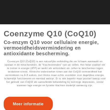
Coenzyme Q10 (CoQ10)
Co-enzym Q10 voor cellulaire energie,
vermoeidheidsvermindering en
antioxidante bescherming.
Co-enzym Q10 (CoQ10) is een natuurlijke verbinding die uw lichaam aanmaakt en
opslaat in de mitochondriën, de “krachtcentrales” van uw cellen. Het helpt voedsel om
te zetten in energie (ATP) en werkt als antioxidant om cellen te beschermen tegen
oxidatieve stress. Klinische onderzoeken tonen aan dat CoQ10 vermoeidheid kan
verminderen na 4–8 weken, met kleine maar echte voordelen voor dagelijkse energie,
lichamelijk functioneren en mentaal welzijn. Er is ook beperkt maar positief bewijs voor
het gebruik van CoQ10 als aanvullende behandeling bij sommige depressies, vooral
wanneer lage energie en fysieke klachten duidelijk aanwezig zijn.
Meer informatie