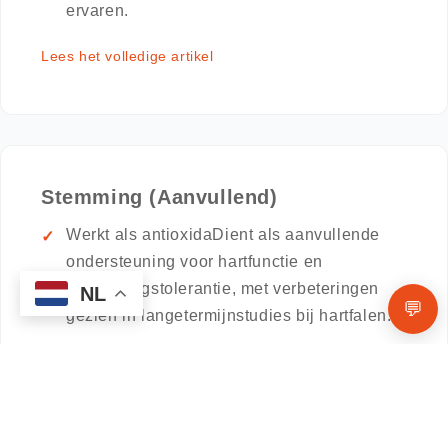
ervaren.
Lees het volledige artikel
Stemming (Aanvullend)
Werkt als antioxidaDient als aanvullende
ondersteuning voor hartfunctie en
inspanningstolerantie, met verbeteringen
NL
💬
gezien in langetermijnstudies bij hartfalen.
Als aanvulling op standaardzorg liet CoQ10
in sommige groepen een kleine extra
afname van depressieve symptomen zien,
maar het bewijs is beperkt en het blijft een