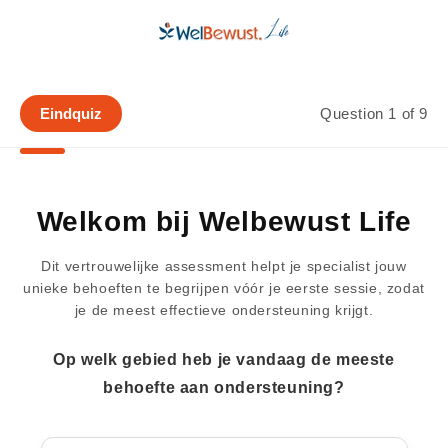
Meteen naar de
content
Eindquiz
Question 1 of 9
Therapie die je
in beweging
Welkom bij Welbewust Life
brengt
Dit vertrouwelijke assessment helpt je specialist jouw
unieke behoeften te begrijpen vóór je eerste sessie, zodat
je de meest effectieve ondersteuning krijgt.
THERAPIESESSIES
Op welk gebied heb je vandaag de meeste
behoefte aan ondersteuning?
Therapie is de basis. Slaap, beweging,
SPORT & BEWEGING
supplementen en het bijhouden van je