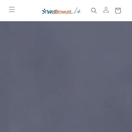
C
Skip to content
a
rt