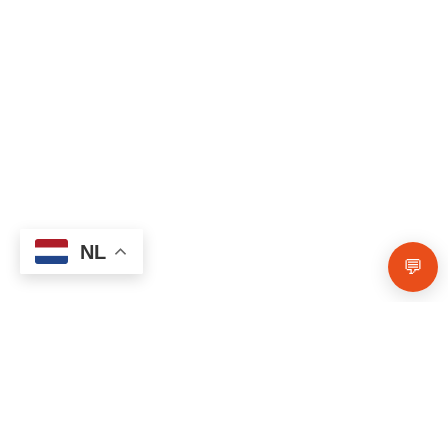
NL
💬
Blijf Verbonden
Ontvang maandelijks
tips over geestelijke gezondheid,