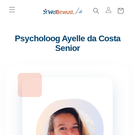
Meteen
el
naar de
w
content
a
g
e
Psycholoog Ayelle da Costa
n
Senior