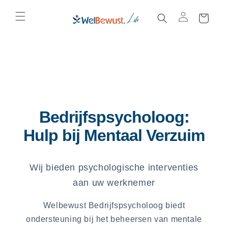
购
跳到内
容
物
车
Bedrijfspsycholoog:
Hulp bij Mentaal Verzuim
Wij bieden psychologische interventies
aan uw werknemer
Welbewust Bedrijfspsycholoog biedt
ondersteuning bij het beheersen van mentale