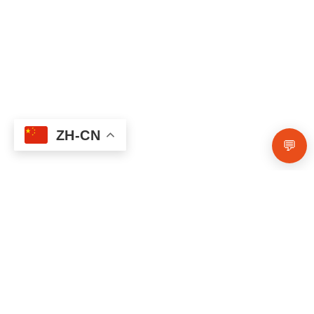
ZH-CN
💬
保持联系
每月将心理健康提示、健康资源以及我们的服务更新发送到您
的收件箱。