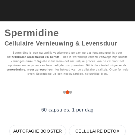
Spermidine
Cellulaire Vernieuwing & Levensduur
Spermidine is een natuurlijk voorkomend polyamine dat fundamenteel is voor
het
cellulaire onderhoud en herstel
. Het is wereldwijd erkend vanwege zijn unieke
vermogen om
autofagie
te induceren—het natuurlijke proces van de cel voor het
opruimen en recyclen van beschadigde componenten. Dit is de sleutel tot
gezonde
veroudering, neuroprotectie
en het behoud van de cellulaire vitaliteit. Onze formule
levert Spermidine uit een hoogwaardige, natuurlijke bron.
60 capsules, 1 per dag
AUTOFAGIE BOOSTER
CELLULAIRE DETOX