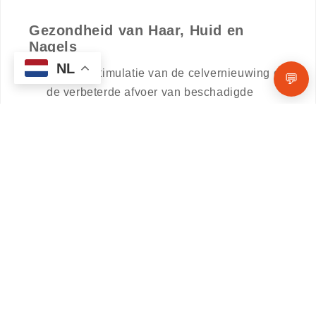
Gezondheid van Haar, Huid en
Nagels
NL
Door de stimulatie van de celvernieuwing en
💬
de verbeterde afvoer van beschadigde
cellen, draagt Spermidine bij aan een
gezonder uiterlijk van de huid en het haar.
Het is onderzocht vanwege zijn potentieel
om de groeifase van het haar te verlengen
en de nagelstructuur te versterken.
Ontgrendel het Natuurlijke