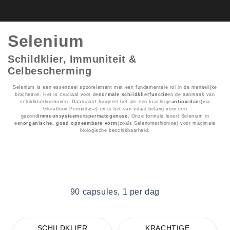
Selenium
Schildklier, Immuniteit &
Celbescherming
Selenium is een essentieel spoorelement met een fundamentele rol in de menselijke
biochemie. Het is cruciaal voor de
normale schildklierfunctie
en de aanmaak van
schildklierhormonen. Daarnaast fungeert het als een krachtige
antioxidant
(via
Glutathion Peroxidase) en is het van vitaal belang voor een
gezond
immuunsysteem
en
spermatogenese
. Onze formule levert Selenium in
een
organische, goed opneembare vorm
(zoals Selenomethionine) voor maximale
biologische beschikbaarheid.
90 capsules, 1 per dag
SCHILDKLIER
KRACHTIGE