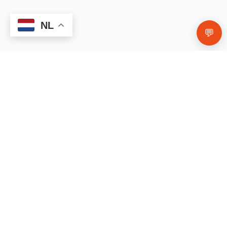
NL
Selenium is betrokken bij de processen die
💬
de structuur en integriteit van keratine-
eiwitten in het lichaam vormen.
Het draagt bij aan het behoud van normaal
haar en sterke, gezonde nagels.