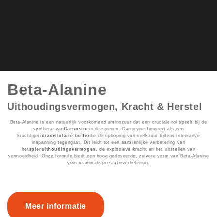
Beta-Alanine
Uithoudingsvermogen, Kracht & Herstel
Beta-Alanine is een natuurlijk voorkomend aminozuur dat een cruciale rol speelt bij de
synthese van
Carnosine
in de spieren. Carnosine fungeert als een
krachtige
intracellulaire buffer
die de ophoping van melkzuur tijdens intensieve
inspanning tegengaat. Dit leidt tot een aanzienlijke verbetering van
het
spieruithoudingsvermogen
, de explosieve kracht en het uitstellen van
vermoeidheid. Onze formule biedt een hoog gedoseerde, zuivere vorm van Beta-Alanine
voor maximale prestatieverbetering.
Meer informatie