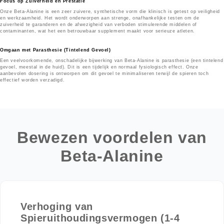
Focus op Zuiverheid en Prestatie
Onze Beta-Alanine is een zeer zuivere, synthetische vorm die klinisch is getest op veiligheid
en werkzaamheid. Het wordt onderworpen aan strenge, onafhankelijke testen om de
zuiverheid te garanderen en de afwezigheid van verboden stimulerende middelen of
contaminanten, wat het een betrouwbaar supplement maakt voor serieuze atleten.
Omgaan met Parasthesie (Tintelend Gevoel)
Een veelvoorkomende, onschadelijke bijwerking van Beta-Alanine is parasthesie (een tintelend
gevoel, meestal in de huid). Dit is een tijdelijk en normaal fysiologisch effect. Onze
aanbevolen dosering is ontworpen om dit gevoel te minimaliseren terwijl de spieren toch
effectief worden verzadigd.
Bewezen voordelen van
Beta-Alanine
Verhoging van
Spieruithoudingsvermogen (1-4