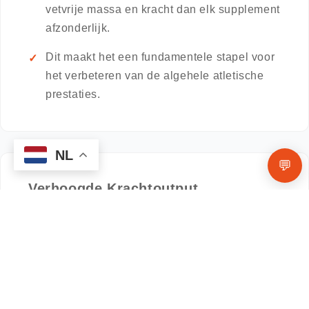
vetvrije massa en kracht dan elk supplement
afzonderlijk.
Dit maakt het een fundamentele stapel voor
het verbeteren van de algehele atletische
prestaties.
NL
💬
Verhoogde Krachtoutput
Door het uitstellen van vermoeidheid, helpt
Beta-Alanine om de maximale output van
kracht gedurende de training te behouden.
Dit is met name gunstig voor atleten die
afhankelijk zijn van een herhaalde, hoge