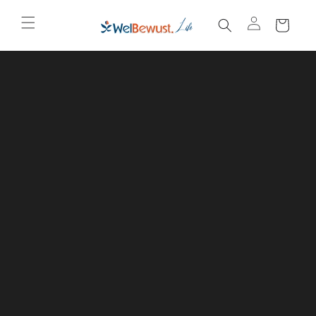
el
Meteen naar de
content
w
a
g
e
n