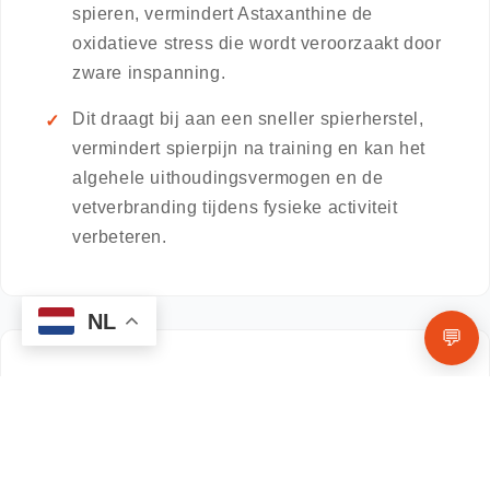
spieren, vermindert Astaxanthine de
oxidatieve stress die wordt veroorzaakt door
zware inspanning.
Dit draagt bij aan een sneller spierherstel,
vermindert spierpijn na training en kan het
algehele uithoudingsvermogen en de
vetverbranding tijdens fysieke activiteit
verbeteren.
NL
💬
Systemische Antioxidante
Verdediging
Astaxanthine is een van de weinige
antioxidanten die de bloed-hersenbarrière