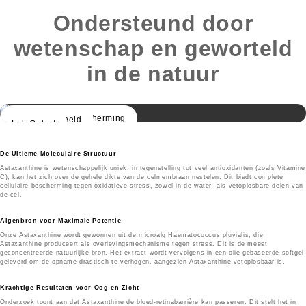
Ondersteund door
wetenschap en geworteld
in de natuur
Celmembraan Bescherming
Algen Zuiverheid
Lab Getest
De Ultieme Moleculaire Structuur
Astaxanthine is wetenschappelijk uniek: in tegenstelling tot veel antioxidanten (zoals Vitamine
C), kan het zich over de gehele dikte van de celmembraan nestelen. Dit biedt complete
cellulaire bescherming tegen oxidatieve stress, zowel in de water- als vetoplosbare delen van
de cel.
Algenbron voor Maximale Potentie
Onze Astaxanthine wordt gewonnen uit de microalg Haematococcus pluvialis, die
Astaxanthine produceert als overlevingsmechanisme tegen stress. Dit is de meest
geconcentreerde natuurlijke bron. Het extract wordt vervolgens in een olie-gebaseerde softgel
geleverd om de opname drastisch te verhogen, aangezien Astaxanthine vetoplosbaar is.
Krachtige Resultaten voor Oog en Zicht
Onderzoek toont aan dat Astaxanthine de bloed-retinabarrière kan passeren. Dit stelt het in