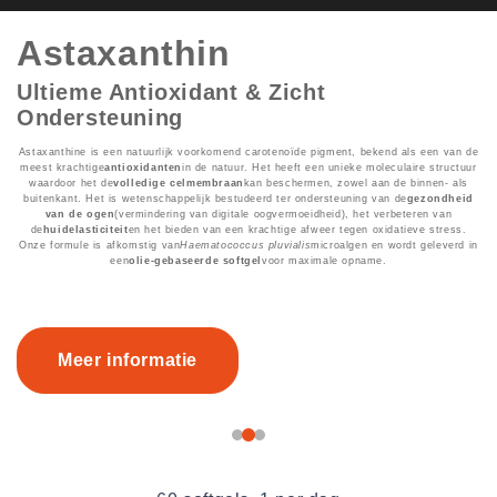
Astaxanthin
Ultieme Antioxidant & Zicht
Ondersteuning
Astaxanthine is een natuurlijk voorkomend carotenoïde pigment, bekend als een van de
meest krachtige
antioxidanten
in de natuur. Het heeft een unieke moleculaire structuur
waardoor het de
volledige celmembraan
kan beschermen, zowel aan de binnen- als
buitenkant. Het is wetenschappelijk bestudeerd ter ondersteuning van de
gezondheid
van de ogen
(vermindering van digitale oogvermoeidheid), het verbeteren van
de
huidelasticiteit
en het bieden van een krachtige afweer tegen oxidatieve stress.
Onze formule is afkomstig van
Haematococcus pluvialis
microalgen en wordt geleverd in
een
olie-gebaseerde softgel
voor maximale opname.
Meer informatie