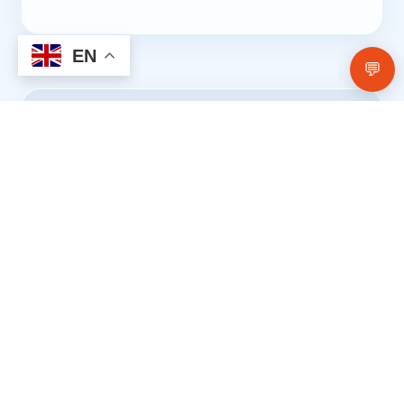
EN
💬
Aanbod
Jonge, dynamische werkomgeving