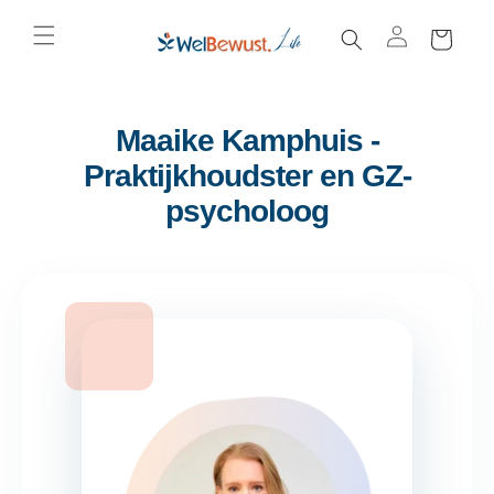
C
Skip to
content
a
rt
Maaike Kamphuis -
Praktijkhoudster en GZ-
psycholoog