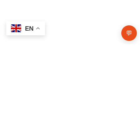
EN
💬
Stay Connected
Receive monthly
mental health tips, wellness
resources, and service updates
directly in your inbox.
Contact Us
0900 210 00
00