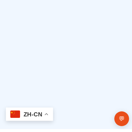
ZH-CN
💬