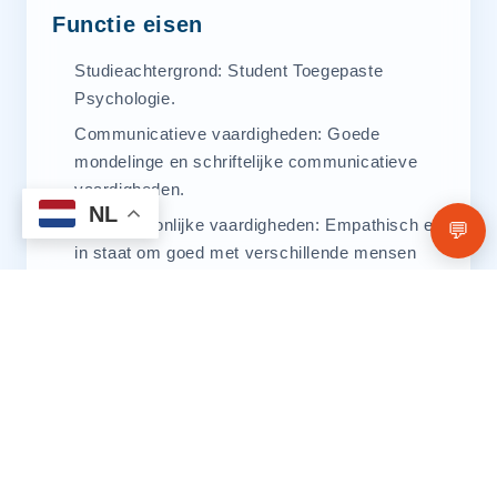
Functie eisen
Studieachtergrond: Student Toegepaste
Psychologie.
Communicatieve vaardigheden: Goede
mondelinge en schriftelijke communicatieve
vaardigheden.
NL
Interpersoonlijke vaardigheden: Empathisch en
💬
in staat om goed met verschillende mensen
om te gaan.
Zelfstandigheid: In staat om zelfstandig te
werken en initiatief te tonen.
Kennis van therapievormen: Bekendheid met
diverse therapievormen, zowel face-to-face als
online.
Inzicht in psychologische praktijk: Begrip van