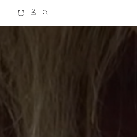
ة
ال
ت
س
و
ق